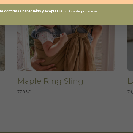
política de privacidad
rte confirmas haber leído y aceptas la
.
Maple Ring Sling
L
77,95
€
74