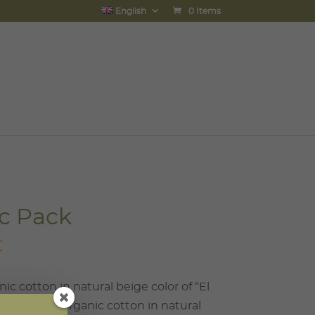
English
0 Items
c Pack
al
Current
€
price
is:
nic cotton in natural beige color of “El
€.
95,50€.
sling 100% organic cotton in natural