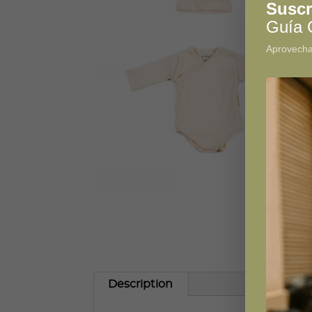
Suscr
Guía C
Aprovecha
Description