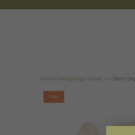
Home
/
RingSlings Suport ++
/ Born Or
Sale!