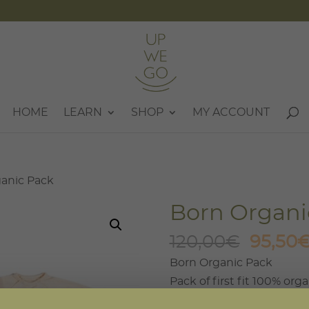
HOME
LEARN
SHOP
MY ACCOUNT
ganic Pack
Born Organi
Origin
120,00
€
95,50
price
Born Organic Pack
was:
Pack of first fit 100% orga
120,00
Bebé Zen” and baby ring 