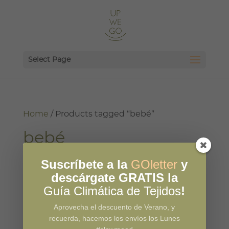
Select Page
Home
/ Products tagged “bebé”
bebé
Showing the single result
Suscríbete a la
GOletter
y
descárgate GRATIS la
Guía Climática de Tejidos
!
Aprovecha el descuento de Verano, y
recuerda, hacemos los envíos los Lunes