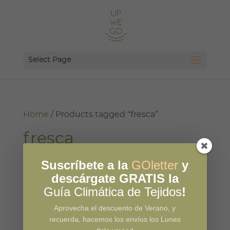
Select Page
Home
/ Products tagged “fresca”
fresca
Showing the single result
Suscríbete a la
GOletter
y
descárgate GRATIS la
Guía Climática de Tejidos
!
Aprovecha el descuento de Verano, y
recuerda, hacemos los envíos los Lunes