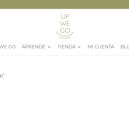
 WE GO
APRENDE
TIENDA
MI CUENTA
BL
ip”