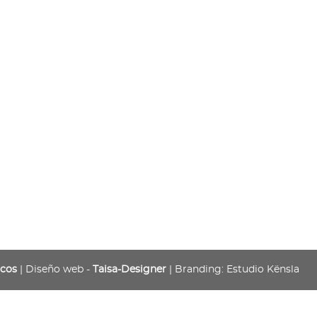
icos
| Diseño web -
Taisa-Designer
| Branding: Estudio Kënsla