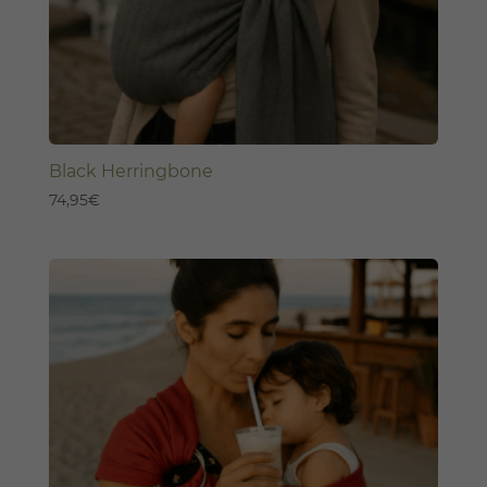
Black Herringbone
74,95
€