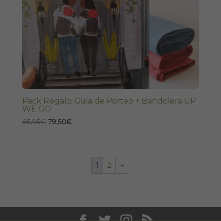
Pack Regalo: Guía de Porteo + Bandolera UP
WE GO
El
El
85,95
€
79,50
€
precio
precio
original
actual
era:
es:
1
2
→
85,95€.
79,50€.