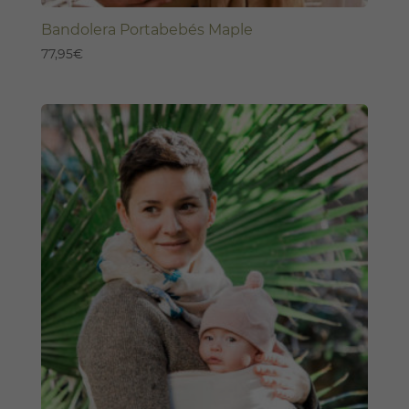
Bandolera Portabebés Maple
77,95
€