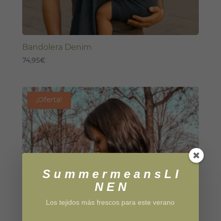
Bandolera Denim
74,95
€
¡Oferta!
S u m m e r m e a n s L I
N E N
Los tejidos más frescos para este verano