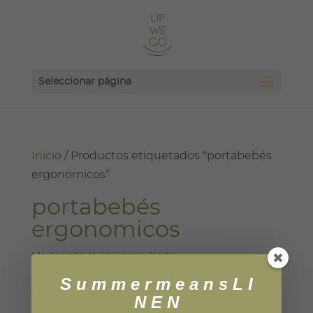
Seleccionar página
Inicio
/ Productos etiquetados “portabebés
ergonomicos”
portabebés
ergonomicos
Mostrando el único resultado
S u m m e r m e a n s L I
N E N