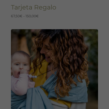
Tarjeta Regalo
Rango
67,50
€
-
150,00
€
de
precios:
desde
67,50€
hasta
150,00€