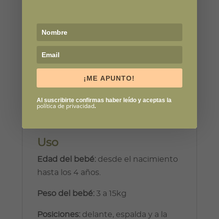
Description
Additional information
Description
¡ME APUNTO!
Al suscribirte confirmas haber leído y aceptas la
política de privacidad
.
Uso
Edad del bebé:
desde el nacimiento
hasta los 4 años.
Peso del bebé:
3 a 15kg
Posiciones:
delante, espalda y a la