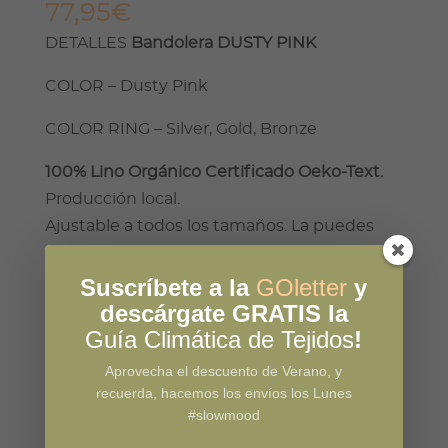
77,95
€
DETALLES
Bandolera DUSTY PINK
COLOR – Dusty Pink
COLOR RING – Silver, Gold, Bronze
100% Lino Orgánico Certificado Oeko-Text.
Producción local.
Ajustable a todos los tamaños. La puedes
usar desde el nacimiento a 18 kg.
Suscríbete a la
GOletter
y
Bandolera
descárgate GRATIS la
ADD TO BASKET
Dusty
Guía Climática de Tejidos
!
Pink
Aprovecha el descuento de Verano, y
quantity
Category:
Bio Linen Ringslings
Tags:
lino
,
porteig
recuerda, hacemos los envíos los Lunes
#slowmood