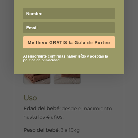
Descripción
Información adicional
Me llevo GRATIS la Guía de Porteo
Descripción
Al suscribirte confirmas haber leído y aceptas la
política de privacidad
.
Uso
Edad del bebé:
desde el nacimiento
hasta los 4 años.
Peso del bebé:
3 a 15kg