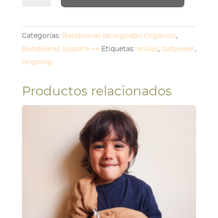
Sand
cantidad
Categorías:
Bandoleras de Algodón Orgánico
,
Bandoleras Soporte ++
Etiquetas:
anillas
,
babywear
,
ringsling
Productos relacionados