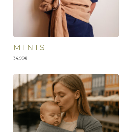
M I N I S
34,95
€