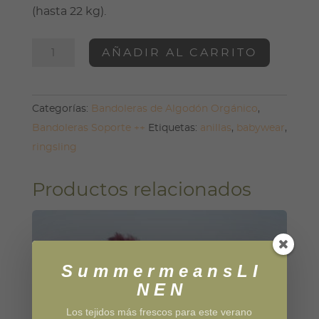
(hasta 22 kg).
Bandolera
AÑADIR AL CARRITO
Forest
cantidad
Categorías:
Bandoleras de Algodón Orgánico
,
Bandoleras Soporte ++
Etiquetas:
anillas
,
babywear
,
ringsling
Productos relacionados
S u m m e r m e a n s L I
N E N
Los tejidos más frescos para este verano