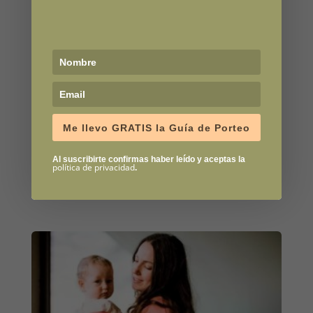
Me llevo GRATIS la Guía de Porteo
Al suscribirte confirmas haber leído y aceptas la
Bandolera Tropic
política de privacidad
.
72,95
€