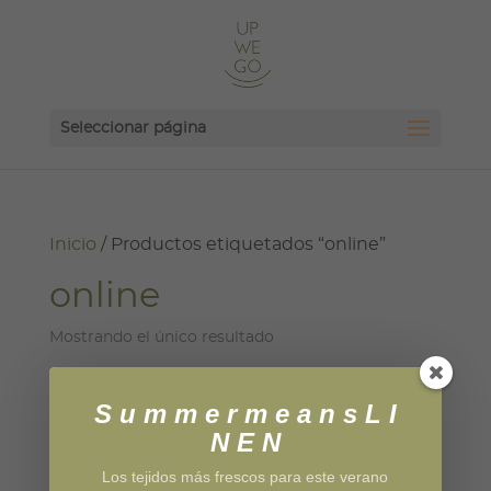
Seleccionar página
Inicio
/ Productos etiquetados “online”
online
Mostrando el único resultado
S u m m e r m e a n s L I
N E N
Los tejidos más frescos para este verano