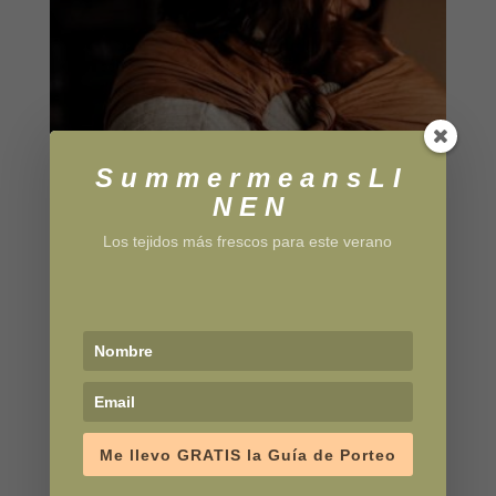
S u m m e r m e a n s L I
N E N
Los tejidos más frescos para este verano
Bandolera Almond
77,95
€
Me llevo GRATIS la Guía de Porteo