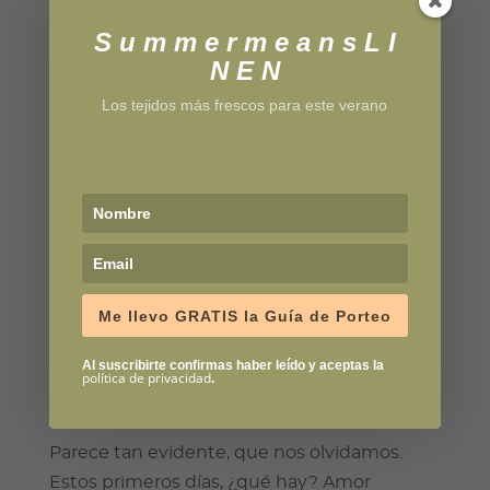
acerca de las sesiones de peques, muy muy
S u m m e r m e a n s L I
peques, y familias. Seguro encuentras el
N E N
regalo perfecto.
Los tejidos más frescos para este verano
Me llevo GRATIS la Guía de Porteo
Al suscribirte confirmas haber leído y aceptas la
política de privacidad
.
Una visita el fisioterapeuta.
Parece tan evidente, que nos olvidamos.
Estos primeros días, ¿qué hay? Amor