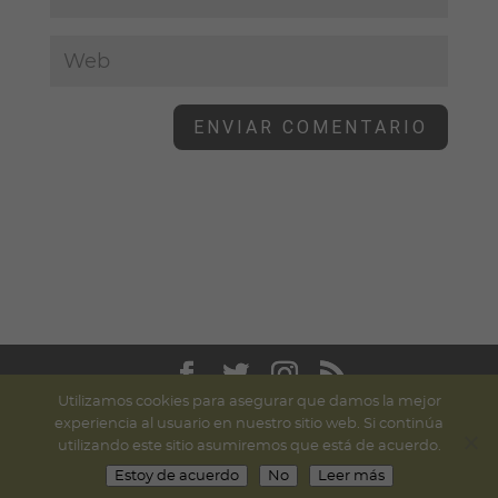
Utilizamos cookies para asegurar que damos la mejor
©
UpWeGo - Tienda de portabebés ergonómicos
|
experiencia al usuario en nuestro sitio web. Si continúa
Diseño web -
Taisa-Designer
| Branding: Estudio
utilizando este sitio asumiremos que está de acuerdo.
Kënsla
Estoy de acuerdo
No
Leer más