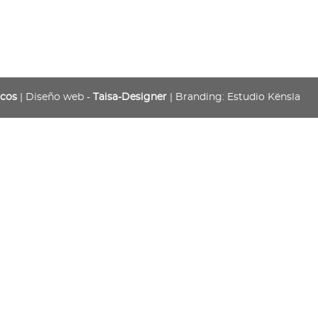
icos
| Diseño web -
Taisa-Designer
| Branding: Estudio Kënsla