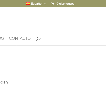
Español
0 elementos
OG
CONTACTO
legan