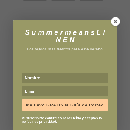
S u m m e r m e a n s L I
Productos relacionados
N E N
Los tejidos más frescos para este verano
Me llevo GRATIS la Guía de Porteo
Al suscribirte confirmas haber leído y aceptas la
política de privacidad
.