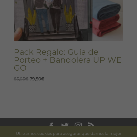
Pack Regalo: Guía de
Porteo + Bandolera UP WE
GO
El
El
85,95
€
79,50
€
precio
precio
original
actual
era:
es:
85,95€.
79,50€.
Utilizamos cookies para asegurar que damos la mejor