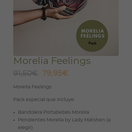
Morelia Feelings
El
El
91,50
€
79,95
€
precio
precio
Morelia Feelings
original
actual
era:
es:
Pack especial que incluye:
91,50€.
79,95€.
Bandolera Portabebés Morelia
Pendientes Morelia by Lady Matshen (a
elegir)