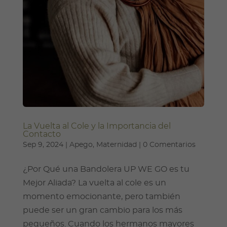
La Vuelta al Cole y la Importancia del
Contacto
Sep 9, 2024
|
Apego
,
Maternidad
|
0 Comentarios
¿Por Qué una Bandolera UP WE GO es tu
Mejor Aliada? La vuelta al cole es un
momento emocionante, pero también
puede ser un gran cambio para los más
pequeños. Cuando los hermanos mayores